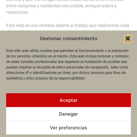
entre visitantes y residentes sea posible, enriquecedora y
respetuosa.
Esta web es una ventana abierta al trabajo que realizamos cada
día en ACH: proyectos compartidos, posicionamientos
estratégicos y propuestas que buscan generar valor no solo
Gestionar consentimiento
para nuestras empresas, sino también para el conjunto del
Este sitio web utiliza cookies que permiten el funcionamiento y la prestación
destino y su gente.
de los servicios ofrecidos en el mismo. Esta web incluye botones y módulos
de redes sociales profesionales que requieren la instalación de cookies que
Gracias por acompañarnos en este camino.
pueden implicar la recogida de datos personales de navegación, tales como
direcciones IP o identificadores en línea, por dichos terceros para fines de
marketing y otros propios de su responsabilidad.
Con afecto y compromiso,
Aceptar
Carolina Quetglas
Presidenta de ACH
Denegar
Ver preferencias