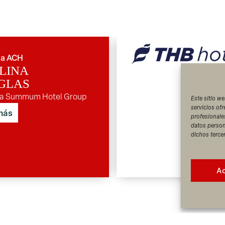
ta ACH
LINA
GLAS
ta Summum Hotel Group
Este sitio we
servicios of
más
profesionale
datos person
dichos terce
A