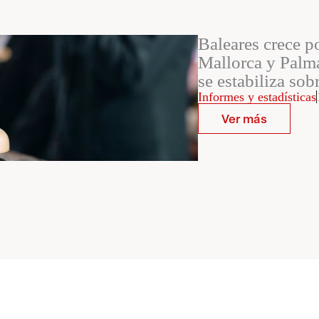
Baleares crece p
Mallorca y Palma
se estabiliza sob
Informes y estadísticas
Ver más