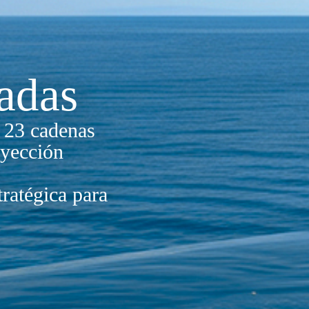
adas
r 23 cadenas
oyección
ratégica para