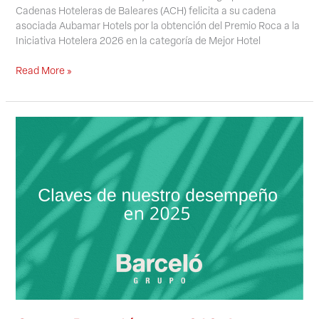
Cadenas Hoteleras de Baleares (ACH) felicita a su cadena
asociada Aubamar Hotels por la obtención del Premio Roca a la
Iniciativa Hotelera 2026 en la categoría de Mejor Hotel
Read More »
Grupo
Barceló
gana
313,4
millones
en
2025,
un
4%
más,
con
récord
de
ingresos,
hasta
los
7.867,5
millones