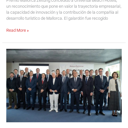
Premio Mallorca Zeitung concedido a Universal Beach Hotels,
un reconocimiento que pone en valor la trayectoria empresarial,
la capacidad de innovación y la contribución de la compañía al
desarrollo turístico de Mallorca. El galardón fue recogido
Read More »
Miguel
Fluxà
recibe
el
Premio
Personaje
Mallorcadiario
2026
en
reconocimiento
a
una
trayectoria
clave
para
el
turismo
de
Baleares