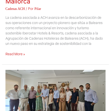
Mallorca
/ Por
Cadenas ACH
Pilar
La cadena asociada a ACH avanza en la descarbonización de
sus operaciones con un proyecto pionero que sitúa a Baleares
como referente internacional en innovación y turismo
sostenible Iberostar Hotels & Resorts, cadena asociada a la
Agrupación de Cadenas Hoteleras de Baleares (ACH), ha dado
un nuevo paso en su estrategia de sostenibilidad con la
Read More »
Garden
Hotel
Group
impulsa
un
modelo
pionero
que
une
producto
local,
innovación