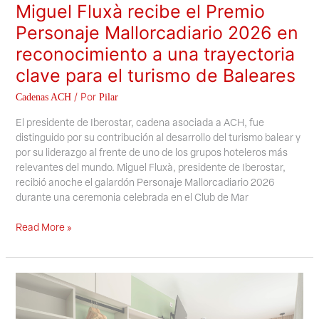
Miguel Fluxà recibe el Premio
Personaje Mallorcadiario 2026 en
reconocimiento a una trayectoria
clave para el turismo de Baleares
/ Por
Cadenas ACH
Pilar
El presidente de Iberostar, cadena asociada a ACH, fue
distinguido por su contribución al desarrollo del turismo balear y
por su liderazgo al frente de uno de los grupos hoteleros más
relevantes del mundo. Miguel Fluxà, presidente de Iberostar,
recibió anoche el galardón Personaje Mallorcadiario 2026
durante una ceremonia celebrada en el Club de Mar
Read More »
MarSenses
impulsa
un
modelo
pionero