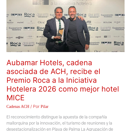
Hotels,
cadena
asociada
de
ACH,
recibe
el
Premio
Roca
a
la
Iniciativa
Hotelera
2026
como
Aubamar Hotels, cadena
mejor
hotel
asociada de ACH, recibe el
MICE
Premio Roca a la Iniciativa
Hotelera 2026 como mejor hotel
MICE
/ Por
Cadenas ACH
Pilar
El reconocimiento distingue la apuesta de la compañía
mallorquina por la innovación, el turismo de reuniones y la
desestacionalización en Playa de Palma La Agrupación de