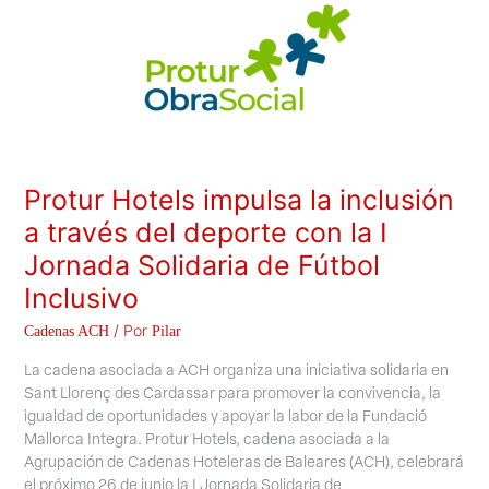
la
inclusión
a
través
del
deporte
con
la
I
Jornada
Solidaria
de
Fútbol
Protur Hotels impulsa la inclusión
Inclusivo
a través del deporte con la I
Jornada Solidaria de Fútbol
Inclusivo
/ Por
Cadenas ACH
Pilar
La cadena asociada a ACH organiza una iniciativa solidaria en
Sant Llorenç des Cardassar para promover la convivencia, la
igualdad de oportunidades y apoyar la labor de la Fundació
Mallorca Integra. Protur Hotels, cadena asociada a la
Agrupación de Cadenas Hoteleras de Baleares (ACH), celebrará
el próximo 26 de junio la I Jornada Solidaria de