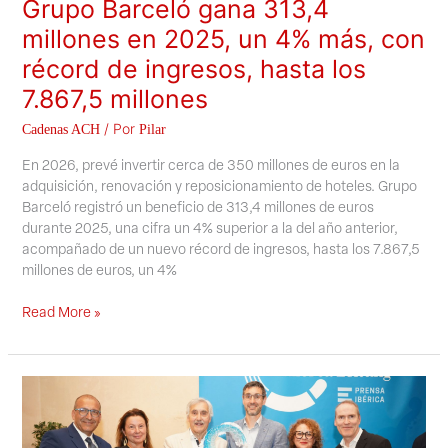
Grupo Barceló gana 313,4
millones en 2025, un 4% más, con
récord de ingresos, hasta los
7.867,5 millones
/ Por
Cadenas ACH
Pilar
En 2026, prevé invertir cerca de 350 millones de euros en la
adquisición, renovación y reposicionamiento de hoteles. Grupo
Barceló registró un beneficio de 313,4 millones de euros
durante 2025, una cifra un 4% superior a la del año anterior,
acompañado de un nuevo récord de ingresos, hasta los 7.867,5
millones de euros, un 4%
Read More »
Universal
Beach
Hotels
recibe
el