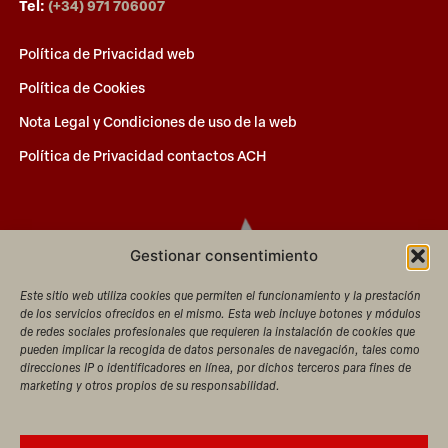
Tel:
(+34) 971 706007
Política de Privacidad web
Política de Cookies
Nota Legal y Condiciones de uso de la web
Política de Privacidad contactos ACH
Gestionar consentimiento
Este sitio web utiliza cookies que permiten el funcionamiento y la prestación
de los servicios ofrecidos en el mismo. Esta web incluye botones y módulos
de redes sociales profesionales que requieren la instalación de cookies que
pueden implicar la recogida de datos personales de navegación, tales como
direcciones IP o identificadores en línea, por dichos terceros para fines de
marketing y otros propios de su responsabilidad.