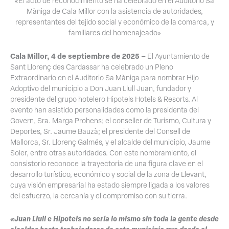
«El acto de reconocimiento se ha celebrado en el Auditorio Sa
Màniga de Cala Millor con la asistencia de autoridades,
representantes del tejido social y económico de la comarca, y
familiares del homenajeado»
Cala Millor, 4 de septiembre de 2025 –
El Ayuntamiento de
Sant Llorenç des Cardassar ha celebrado un Pleno
Extraordinario en el Auditorio Sa Màniga para nombrar Hijo
Adoptivo del municipio a Don Juan Llull Juan, fundador y
presidente del grupo hotelero Hipotels Hotels & Resorts. Al
evento han asistido personalidades como la presidenta del
Govern, Sra. Marga Prohens; el conseller de Turismo, Cultura y
Deportes, Sr. Jaume Bauzà; el presidente del Consell de
Mallorca, Sr. Llorenç Galmés, y el alcalde del municipio, Jaume
Soler, entre otras autoridades. Con este nombramiento, el
consistorio reconoce la trayectoria de una figura clave en el
desarrollo turístico, económico y social de la zona de Llevant,
cuya visión empresarial ha estado siempre ligada a los valores
del esfuerzo, la cercanía y el compromiso con su tierra.
«Juan Llull e Hipotels no sería lo mismo sin toda la gente desde