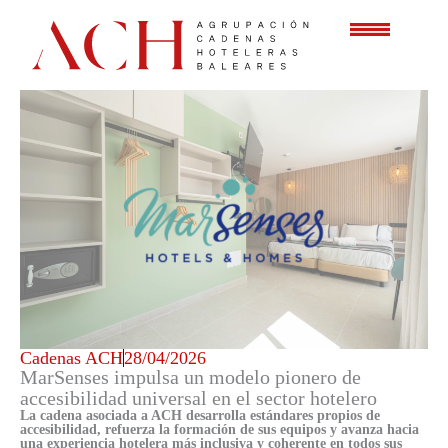
Ir
al
contenido
Cadenas ACH
28/04/2026
MarSenses impulsa un modelo pionero de
accesibilidad universal en el sector hotelero
La cadena asociada a ACH desarrolla estándares propios de
accesibilidad, refuerza la formación de sus equipos y avanza hacia
una experiencia hotelera más inclusiva y coherente en todos sus