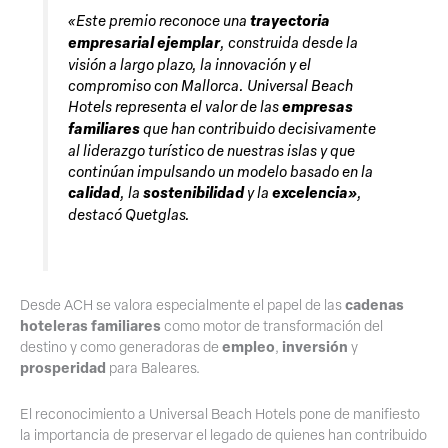
«Este premio reconoce una
trayectoria
empresarial ejemplar
, construida desde la
visión a largo plazo, la innovación y el
compromiso con Mallorca. Universal Beach
Hotels representa el valor de las
empresas
familiares
que han contribuido decisivamente
al liderazgo turístico de nuestras islas y que
continúan impulsando un modelo basado en la
calidad
, la
sostenibilidad
y la
excelencia»
,
destacó Quetglas.
cadenas
Desde ACH se valora especialmente el papel de las
hoteleras familiares
como motor de transformación del
empleo
inversión
destino y como generadoras de
,
y
prosperidad
para Baleares.
El reconocimiento a Universal Beach Hotels pone de manifiesto
la importancia de preservar el legado de quienes han contribuido